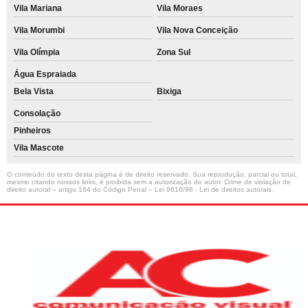
Vila Mariana
Vila Moraes
Vila Morumbi
Vila Nova Conceição
Vila Olímpia
Zona Sul
Água Espraiada
Bela Vista
Bixiga
Consolação
Pinheiros
Vila Mascote
O conteúdo do texto desta página é de direito reservado. Sua reprodução, parcial ou total,
mesmo citando nossos links, é proibida sem a autorização do autor. Crime de violação de
direito autoral – artigo 184 do Código Penal –
Lei 9610/98 - Lei de direitos autorais
.