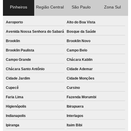
Pinheiros
Região Central
São Paulo
Zona Sul
Aeroporto
Alto do Boa Vista
Avenida Nossa Senhora do Sabará
Bosque da Saúde
Brooklin
Brooklin Novo
Brooklin Paulista
Campo Belo
Campo Grande
Chácara Kablin
Chácara Santo Antônio
Cidade Ademar
Cidade Jardim
Cidade Monções
Cupecê
Cursino
Faria Lima
Fazenda Morumbi
Higienópolis
Ibirapuera
Indianapolis
Interlagos
Ipiranga
Itaim Bibi