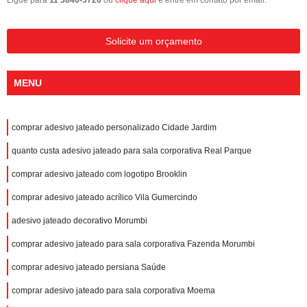
Ligue para
11 3846-3726
ou
clique aqui
e entre em contato por email.
Solicite um orçamento
MENU
comprar adesivo jateado personalizado Cidade Jardim
quanto custa adesivo jateado para sala corporativa Real Parque
comprar adesivo jateado com logotipo Brooklin
comprar adesivo jateado acrílico Vila Gumercindo
adesivo jateado decorativo Morumbi
comprar adesivo jateado para sala corporativa Fazenda Morumbi
comprar adesivo jateado persiana Saúde
comprar adesivo jateado para sala corporativa Moema