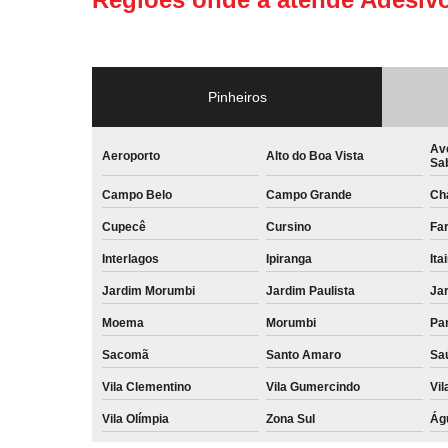
Pinheiros
Av
Aeroporto
Alto do Boa Vista
Sa
Campo Belo
Campo Grande
Ch
Cupecê
Cursino
Far
Interlagos
Ipiranga
Ita
Jardim Morumbi
Jardim Paulista
Jar
Moema
Morumbi
Pa
Sacomã
Santo Amaro
Sa
Vila Clementino
Vila Gumercindo
Vil
Vila Olímpia
Zona Sul
Ág