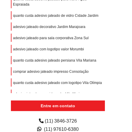
Espraiada
quanto custa adesivo jateado de vidro Cidade Jardim
adesivo jateado decorativo Jardim Marajoara
adesivo jateado para sala corporativa Zona Sul
adesivo jateado com logotipo valor Morumbi
quanto custa adesivo jateado persiana Vila Mariana
comprar adesivo jateado impresso Consolação
quanto custa adesivo jateado com logotipo Vila Olímpia
adesivo jateado para vidro valor Vila Mariana
Entre em contato
(11) 3846-3726
(11) 97610-6380