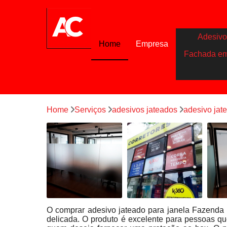
Adesivo
Home
Empresa
Fachada e
Home
Serviços
adesivos jateados
adesivo jat
O comprar adesivo jateado para janela Fazenda
delicada. O produto é excelente para pessoas 