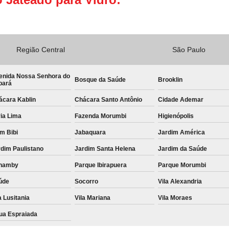
Região Central
São Paulo
enida Nossa Senhora do
Bosque da Saúde
Brooklin
bará
ácara Kablin
Chácara Santo Antônio
Cidade Ademar
ia Lima
Fazenda Morumbi
Higienópolis
im Bibi
Jabaquara
Jardim América
dim Paulistano
Jardim Santa Helena
Jardim da Saúde
namby
Parque Ibirapuera
Parque Morumbi
úde
Socorro
Vila Alexandria
a Lusitania
Vila Mariana
Vila Moraes
ua Espraiada