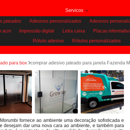
Servicos
s jateados
Adesivos personalizados
Adesivos personali
m acm
Impressão digital
Letra caixa
Placas informativ
Rótulo adesivo
Rótulos personalizados
eado para box
comprar adesivo jateado para janela Fazenda 
 Morumbi fornece ao ambiente uma decoração sofisticada e
que desejam dar uma nova cara ao ambiente, e também para