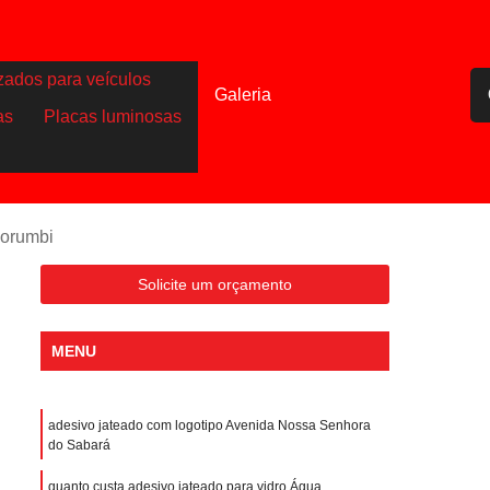
zados para veículos
Galeria
as
Placas luminosas
Morumbi
Solicite um orçamento
MENU
adesivo jateado com logotipo Avenida Nossa Senhora
do Sabará
quanto custa adesivo jateado para vidro Água