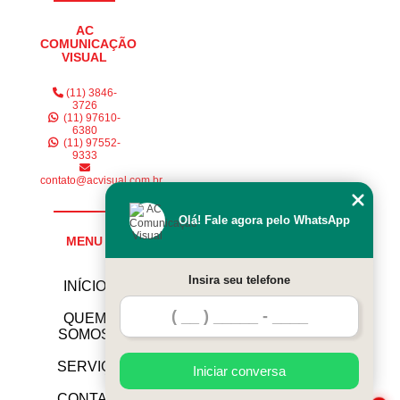
rótulo garrafa personalizado Consolação
AC
rótulo personalizado para água valores Água Espraiada
COMUNICAÇÃO
VISUAL
atacado de rótulo cerveja personalizado Aeroporto
(11) 3846-
3726
(11) 97610-
6380
(11) 97552-
9333
contato@acvisual.com.br
Olá! Fale agora pelo WhatsApp
MENU
Insira seu telefone
INÍCIO
QUEM
SOMOS
SERVIÇOS
Iniciar conversa
CONTATO