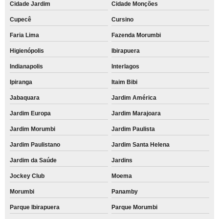
Cidade Jardim
Cidade Monções
rótulo de garrafa personalizado Aeroporto
Cupecê
Cursino
atacado de rótulo para refrigerante personalizado Vila Alexandria
Faria Lima
Fazenda Morumbi
rótulo personalizado valores Jardim Santa Helena
Higienópolis
Ibirapuera
rótulo personalizado a prova d'água Avenida Nossa Senhora do Sabará
Indianapolis
Interlagos
atacado de rótulo espumante personalizado Vila Morumbi
Ipiranga
Itaim Bibi
Jabaquara
Jardim América
rótulo vinho personalizado valores Cidade Jardim
Jardim Europa
Jardim Marajoara
atacado de rótulo personalizado para água Jardim da Saúde
Jardim Morumbi
Jardim Paulista
rótulo para refrigerante personalizado valores Bosque da Saúde
Jardim Paulistano
Jardim Santa Helena
rótulo de shampoo personalizado valores Interlagos
Jardim da Saúde
Jardins
rótulo champagne personalizado valores Bosque da Saúde
Jockey Club
Moema
rótulo vinho personalizado Jardim Paulistano
Morumbi
Panamby
rótulo transparente personalizado valores Ibirapuera
Parque Ibirapuera
Parque Morumbi
atacado de rótulo transparente personalizado Higienópolis