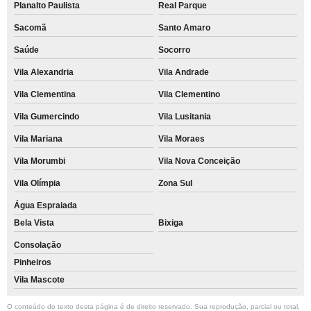
Planalto Paulista
Real Parque
atacado de rótulo champagne personalizado Vila Clementino
Sacomã
Santo Amaro
atacado de rótulo personalizado Itaim Bibi
Saúde
Socorro
rótulo cerveja personalizado Jardim América
Vila Alexandria
Vila Andrade
rótulo garrafa personalizado valores Panamby
Vila Clementina
Vila Clementino
rótulo de shampoo personalizado Zona Sul
Vila Gumercindo
Vila Lusitania
atacado de rótulo espumante personalizado Jabaquara
Vila Mariana
Vila Moraes
rótulo espumante personalizado valores Cidade Ademar
Vila Morumbi
Vila Nova Conceição
rótulo personalizado para água Fazenda Morumbi
Vila Olímpia
Zona Sul
Água Espraiada
rótulo champagne personalizado Aeroporto
Bela Vista
Bixiga
atacado de rótulo transparente personalizado Panamby
Consolação
atacado de rótulo personalizado para água Ibirapuera
Pinheiros
rótulo espumante personalizado Jardim da Saúde
Vila Mascote
rótulo personalizado a prova d'água valores Fazenda Morumbi
O conteúdo do texto desta página é de direito reservado. Sua reprodução, parcial ou total,