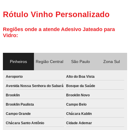
rótulo para refrigerante personalizado valores Chácara Santo Antônio
rótulo personalizado a prova d'água valores Campo Grande
Rótulo Vinho Personalizado
rótulo vinho personalizado valores Cidade Ademar
Regiões onde a atende Adesivo Jateado para
rótulo personalizado para água valores Moema
Vidro:
rótulo garrafa personalizado Brooklin
rótulo personalizado Jardins
atacado de rótulo vinho personalizado Bela Vista
Pinheiros
Região Central
São Paulo
Zona Sul
rótulo de garrafa personalizado Aeroporto
Aeroporto
Alto do Boa Vista
rótulo espumante personalizado valores Brooklin Novo
Avenida Nossa Senhora do Sabará
Bosque da Saúde
atacado de rótulo de shampoo personalizado Brooklin
Brooklin
Brooklin Novo
atacado de rótulo garrafa personalizado Jardim Paulista
Brooklin Paulista
Campo Belo
rótulo champagne personalizado Itaim Bibi
Campo Grande
Chácara Kablin
rótulo garrafa personalizado valores Vila Alexandria
Chácara Santo Antônio
Cidade Ademar
rótulo para refrigerante personalizado Morumbi