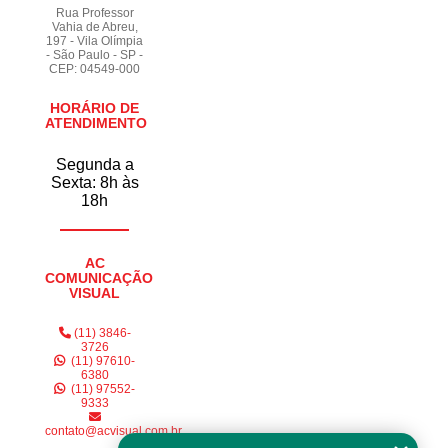
placas informativas empresas Brooklin
Rua Professor
Vahia de Abreu,
comprar placas informativas para drogarias Santo Amaro
197 - Vila Olímpia
- São Paulo - SP -
CEP: 04549-000
comprar placa informativa para comércio Vila Mascote
comprar placas informativas para drogarias Jardim da Saúde
HORÁRIO DE
ATENDIMENTO
placa informativa para indústrias Brooklin Paulista
Segunda a
orçar placas informativas para condomínio Cidade Monções
Sexta: 8h às
18h
orçar placa informativa de obra Real Parque
comprar placas informativas personalizadas Vila Olímpia
AC
orçar placa informativa para indústria Vila Lusitania
COMUNICAÇÃO
VISUAL
comprar placa informativa para banheiro Vila Clementina
(11) 3846-
placa informativa para banheiro Vila Alexandria
3726
(11) 97610-
6380
placas informativas para condomínio orçar Zona Sul
(11) 97552-
9333
placa informativa para indústria Vila Gumercindo
contato@acvisual.com.br
orçar placas informativas para condomínio Ibirapuera