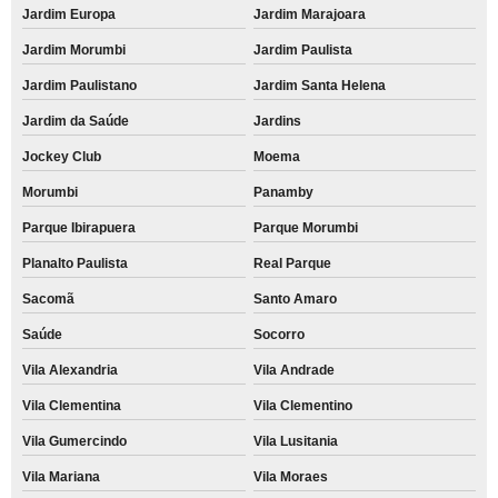
Jardim Europa
Jardim Marajoara
placa informativa de porta Vila Nova Conceição
Jardim Morumbi
Jardim Paulista
placa informativa para indústria Jardim Santa Helena
Jardim Paulistano
Jardim Santa Helena
placas informativas personalizadas Jardim Europa
Jardim da Saúde
Jardins
comprar placa informativa para comércio Faria Lima
Jockey Club
Moema
orçar placa informativa farmácia Vila Mascote
Morumbi
Panamby
orçar placas informativas para restaurantes Cidade Monções
Parque Ibirapuera
Parque Morumbi
placa informativa empresas Saúde
Planalto Paulista
Real Parque
comprar placas informativas para condomínio Indianapolis
Sacomã
Santo Amaro
orçar placa informativa de porta Vila Morumbi
Saúde
Socorro
placa informativa de obra Campo Belo
Vila Alexandria
Vila Andrade
orçar placa informativa de porta Vila Mascote
Vila Clementina
Vila Clementino
comprar placa informativa para banheiro Zona Sul
Vila Gumercindo
Vila Lusitania
placa informativa para banheiro Vila Alexandria
Vila Mariana
Vila Moraes