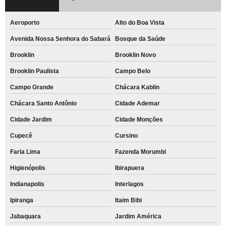
placa informativa empresas Jabaquara
Aeroporto
Alto do Boa Vista
placa informativa para indústrias Cidade Jardim
Avenida Nossa Senhora do Sabará
Bosque da Saúde
placas informativas empresas orçar Moema
Brooklin
Brooklin Novo
orçar placas informativas personalizadas Jabaquara
Brooklin Paulista
Campo Belo
orçar placas informativas personalizadas Sacomã
Campo Grande
Chácara Kablin
placas informativas para drogarias orçar Campo Belo
Chácara Santo Antônio
Cidade Ademar
placa informativa para comércio Água Espraiada
Cidade Jardim
Cidade Monções
placa informativa farmácia Jardim Marajoara
Cupecê
Cursino
comprar placa informativa de porta Vila Morumbi
Faria Lima
Fazenda Morumbi
comprar placa informativa de porta Vila Lusitania
Higienópolis
Ibirapuera
placas informativas personalizadas Indianapolis
Indianapolis
Interlagos
comprar placas informativas para condomínio Faria Lima
Ipiranga
Itaim Bibi
Jabaquara
Jardim América
placas informativas para restaurantes Vila Moraes