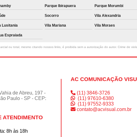
namby
Parque Ibirapuera
Parque Morumbi
úde
Socorro
Vila Alexandria
a Lusitania
Vila Mariana
Vila Moraes
ua Espraiada
rcial ou total, mesmo citando nossos links, é proibida sem a autorização do autor. Crime de viol
AC COMUNICAÇÃO VIS
Vahia de Abreu, 197 -
(11) 3846-3726
São Paulo - SP - CEP:
(11) 97610-6380
(11) 97552-9333
contato@acvisual.com.br
E ATENDIMENTO
a: 8h às 18h