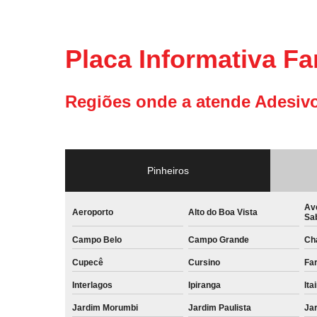
Placa Informativa F
Regiões onde a atende Adesivo
Pinheiros
Av
Aeroporto
Alto do Boa Vista
Sa
Campo Belo
Campo Grande
Ch
Cupecê
Cursino
Far
Interlagos
Ipiranga
Ita
Jardim Morumbi
Jardim Paulista
Jar