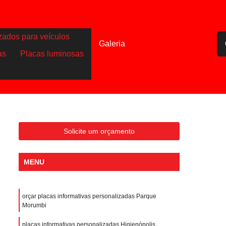
zados para veículos
Galeria
as
Placas luminosas
Solicite um orçamento
MENU
orçar placas informativas personalizadas Parque
Morumbi
placas informativas personalizadas Higienópolis