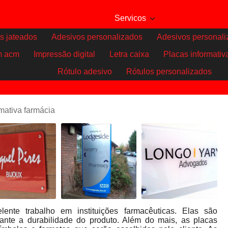
Servicos
s jateados
Adesivos personalizados
Adesivos personali
m acm
Impressão digital
Letra caixa
Placas informativ
Rótulo adesivo
Rótulos personalizados
rmativa farmácia
lente trabalho em instituições farmacêuticas. Elas são
rante a durabilidade do produto. Além do mais, as placas