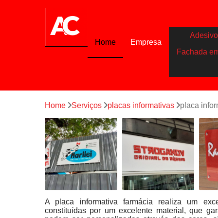
Adesivo
Home
Empresa
Fachada e
Home
Serviços
placas informativas
placa info
A placa informativa farmácia realiza um exce
constituídas por um excelente material, que ga