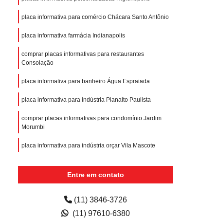
placa informativa para comércio Chácara Santo Antônio
placa informativa farmácia Indianapolis
comprar placas informativas para restaurantes
Consolação
placa informativa para banheiro Água Espraiada
placa informativa para indústria Planalto Paulista
comprar placas informativas para condomínio Jardim
Morumbi
placa informativa para indústria orçar Vila Mascote
comprar placa informativa de obra Vila Lusitania
Entre em contato
orçar placa informativa para banheiro Vila Gumercindo
(11) 3846-3726
comprar placas informativas para drogarias Sacomã
(11) 97610-6380