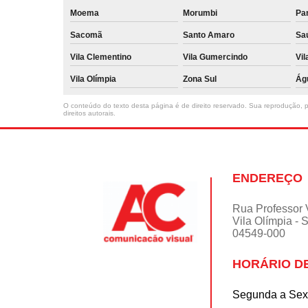
Moema
Morumbi
Pa
Sacomã
Santo Amaro
Sa
Vila Clementino
Vila Gumercindo
Vil
Vila Olímpia
Zona Sul
Ág
O conteúdo do texto desta página é de direito reservado. Sua reprodução, pa
direitos autorais
.
ENDEREÇO
Rua Professor 
Vila Olímpia - 
04549-000
HORÁRIO D
Segunda a Sext