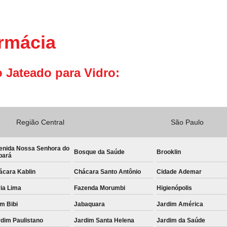
armácia
 Jateado para Vidro:
Região Central
São Paulo
enida Nossa Senhora do
Bosque da Saúde
Brooklin
bará
ácara Kablin
Chácara Santo Antônio
Cidade Ademar
ia Lima
Fazenda Morumbi
Higienópolis
im Bibi
Jabaquara
Jardim América
dim Paulistano
Jardim Santa Helena
Jardim da Saúde