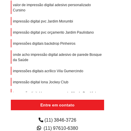
valor de impressão digital adesivo personalizado
Cursino
impressão digital pvc Jardim Morumbi
impressão digital pvc orçamento Jardim Paulistano
impressões digitais backdrop Pinheiros
onde acho impressão digital adesivo de parede Bosque
da Saúde
impressões digitais acrílico Vila Gumercindo
impressão digital lona Jockey Club
impressão digital banner orçamento Alto do Boa Vista
Entre em contato
(11) 3846-3726
(11) 97610-6380