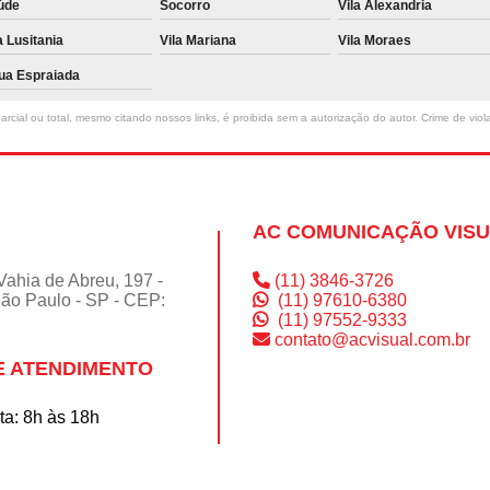
úde
Socorro
Vila Alexandria
a Lusitania
Vila Mariana
Vila Moraes
ua Espraiada
rcial ou total, mesmo citando nossos links, é proibida sem a autorização do autor. Crime de viol
AC COMUNICAÇÃO VIS
Vahia de Abreu, 197 -
(11) 3846-3726
São Paulo - SP - CEP:
(11) 97610-6380
(11) 97552-9333
contato@acvisual.com.br
E ATENDIMENTO
a: 8h às 18h