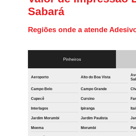
Sabará
Regiões onde a atende Adesivo
Pinheiros
Av
Aeroporto
Alto do Boa Vista
Sa
Campo Belo
Campo Grande
Ch
Cupecê
Cursino
Far
Interlagos
Ipiranga
Ita
Jardim Morumbi
Jardim Paulista
Jar
Moema
Morumbi
Pa