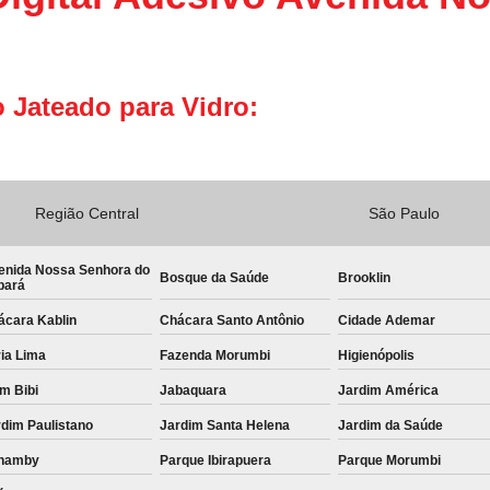
 Jateado para Vidro:
Região Central
São Paulo
enida Nossa Senhora do
Bosque da Saúde
Brooklin
bará
ácara Kablin
Chácara Santo Antônio
Cidade Ademar
ia Lima
Fazenda Morumbi
Higienópolis
im Bibi
Jabaquara
Jardim América
dim Paulistano
Jardim Santa Helena
Jardim da Saúde
namby
Parque Ibirapuera
Parque Morumbi