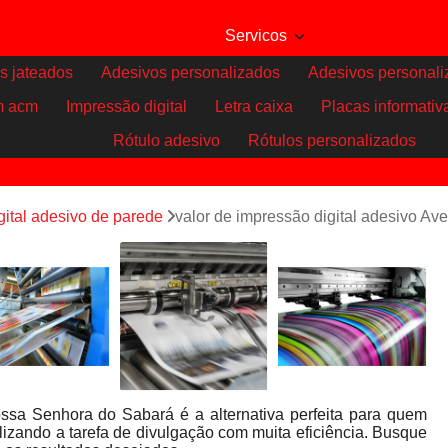
Servicos
s jateados
Adesivos personalizados
Adesivos personali
m acm
Impressão digital
Letra caixa
Placas informativ
Rótulo adesivo
Rótulos personalizados
gital adesivo de parede
valor de impressão digital adesivo A
ossa Senhora do Sabará é a alternativa perfeita para quem
lizando a tarefa de divulgação com muita eficiência. Busque