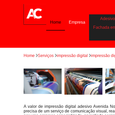
Adesivo
Home
Empresa
Fachada e
Home
Serviços
impressão digital
impressão di
A valor de impressão digital adesivo Avenida N
precisa de um serviço de comunicação visual, rea