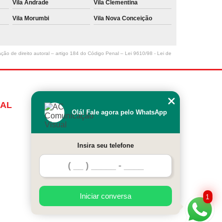
Vila Andrade
Vila Clementina
Vila Morumbi
Vila Nova Conceição
ação de direito autoral – artigo 184 do Código Penal –
Lei 9610/98 - Lei de
UAL
MENU
Olá! Fale agora pelo WhatsApp
INÍCIO
QUEM SOMOS
Insira seu telefone
SERVIÇOS
CONTATO
Iniciar conversa
1