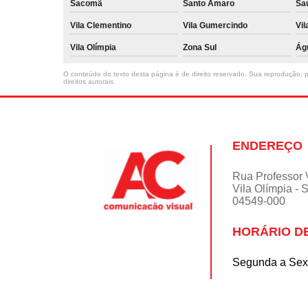
Sacomã
Santo Amaro
Sa
Vila Clementino
Vila Gumercindo
Vil
Vila Olímpia
Zona Sul
Ág
O conteúdo do texto desta página é de direito reservado. Sua reprodução, pa
direitos autorais
.
ENDEREÇO
Rua Professor 
Vila Olímpia - 
04549-000
HORÁRIO D
Segunda a Sext