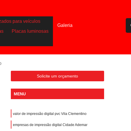
zados para veículos
Galeria
as
Placas luminosas
o
Solicite um orçamento
MENU
valor de impressão digital pvc Vila Clementino
empresas de impressão digital Cidade Ademar