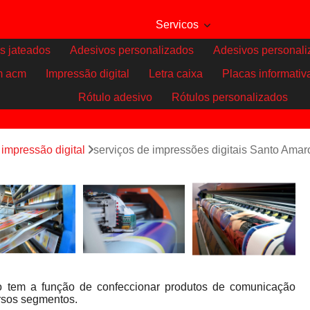
Servicos
s jateados
Adesivos personalizados
Adesivos personali
m acm
Impressão digital
Letra caixa
Placas informativ
Rótulo adesivo
Rótulos personalizados
impressão digital
serviços de impressões digitais Santo Amar
o tem a função de confeccionar produtos de comunicação
ersos segmentos.