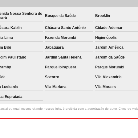
enida Nossa Senhora do
Bosque da Saúde
Brooklin
bará
ácara Kablin
Chácara Santo Antônio
Cidade Ademar
ia Lima
Fazenda Morumbi
Higienópolis
im Bibi
Jabaquara
Jardim América
dim Paulistano
Jardim Santa Helena
Jardim da Saúde
namby
Parque Ibirapuera
Parque Morumbi
úde
Socorro
Vila Alexandria
a Lusitania
Vila Mariana
Vila Moraes
ua Espraiada
rcial ou total, mesmo citando nossos links, é proibida sem a autorização do autor. Crime de viol