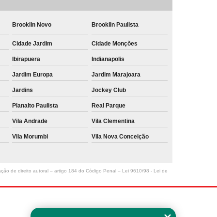
Brooklin Novo
Brooklin Paulista
Cidade Jardim
Cidade Monções
Ibirapuera
Indianapolis
Jardim Europa
Jardim Marajoara
Jardins
Jockey Club
Planalto Paulista
Real Parque
Vila Andrade
Vila Clementina
Vila Morumbi
Vila Nova Conceição
ação de direito autoral – artigo 184 do Código Penal –
Lei 9610/98 - Lei de