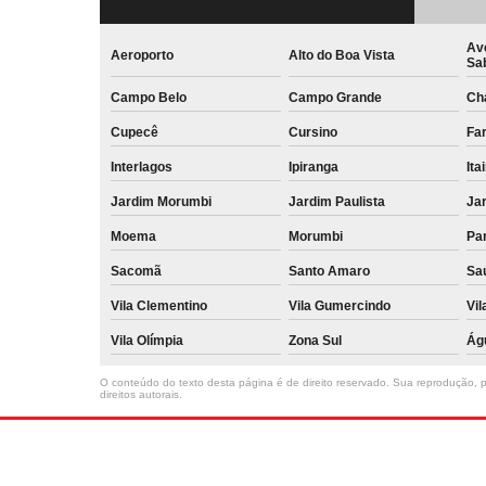
Av
Aeroporto
Alto do Boa Vista
Sa
Campo Belo
Campo Grande
Ch
Cupecê
Cursino
Far
Interlagos
Ipiranga
Ita
Jardim Morumbi
Jardim Paulista
Jar
Moema
Morumbi
Pa
Sacomã
Santo Amaro
Sa
Vila Clementino
Vila Gumercindo
Vil
Vila Olímpia
Zona Sul
Ág
O conteúdo do texto desta página é de direito reservado. Sua reprodução, pa
direitos autorais
.