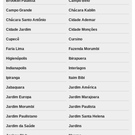
Brooklin Paulista
Campo Belo
Campo Grande
Chácara Kablin
Chácara Santo Antônio
Cidade Ademar
Cidade Jardim
Cidade Monções
Cupecê
Cursino
Faria Lima
Fazenda Morumbi
Higienópolis
Ibirapuera
Indianapolis
Interlagos
Ipiranga
Itaim Bibi
Jabaquara
Jardim América
Jardim Europa
Jardim Marajoara
Jardim Morumbi
Jardim Paulista
Jardim Paulistano
Jardim Santa Helena
Jardim da Saúde
Jardins