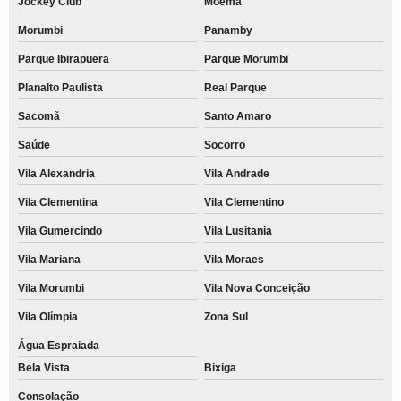
Jockey Club
Moema
Morumbi
Panamby
Parque Ibirapuera
Parque Morumbi
Planalto Paulista
Real Parque
Sacomã
Santo Amaro
Saúde
Socorro
Vila Alexandria
Vila Andrade
Vila Clementina
Vila Clementino
Vila Gumercindo
Vila Lusitania
Vila Mariana
Vila Moraes
Vila Morumbi
Vila Nova Conceição
Vila Olímpia
Zona Sul
Água Espraiada
Bela Vista
Bixiga
Consolação