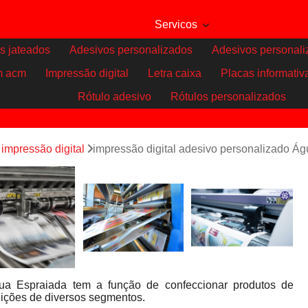
Servicos
s jateados
Adesivos personalizados
Adesivos personali
m acm
Impressão digital
Letra caixa
Placas informativ
Rótulo adesivo
Rótulos personalizados
impressão digital
impressão digital adesivo personalizado Á
gua Espraiada tem a função de confeccionar produtos de
uições de diversos segmentos.