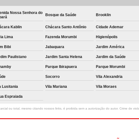
enida Nossa Senhora do
Bosque da Saúde
Brooklin
bará
ácara Kablin
Chácara Santo Antônio
Cidade Ademar
ia Lima
Fazenda Morumbi
Higienópolis
im Bibi
Jabaquara
Jardim América
dim Paulistano
Jardim Santa Helena
Jardim da Saúde
namby
Parque Ibirapuera
Parque Morumbi
úde
Socorro
Vila Alexandria
a Lusitania
Vila Mariana
Vila Moraes
ua Espraiada
rcial ou total, mesmo citando nossos links, é proibida sem a autorização do autor. Crime de viol