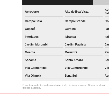
Av
Aeroporto
Alto do Boa Vista
Sa
Campo Belo
Campo Grande
Ch
Cupecê
Cursino
Far
Interlagos
Ipiranga
Ita
Jardim Morumbi
Jardim Paulista
Jar
Moema
Morumbi
Pa
Sacomã
Santo Amaro
Sa
Vila Clementino
Vila Gumercindo
Vil
Vila Olímpia
Zona Sul
Ág
O conteúdo do texto desta página é de direito reservado. Sua reprodução, pa
direitos autorais
.