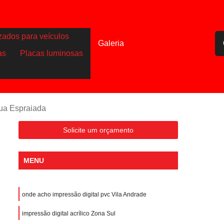
zados para veículos
Galeria
as
Placas luminosas
gua Espraiada
Solicite um orçamento
MENU
onde acho impressão digital pvc Vila Andrade
impressão digital acrílico Zona Sul