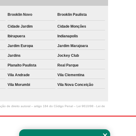
Brooklin Novo
Brooklin Paulista
Cidade Jardim
Cidade Monções
Ibirapuera
Indianapolis
Jardim Europa
Jardim Marajoara
Jardins
Jockey Club
Planalto Paulista
Real Parque
Vila Andrade
Vila Clementina
Vila Morumbi
Vila Nova Conceição
ação de direito autoral – artigo 184 do Código Penal –
Lei 9610/98 - Lei de