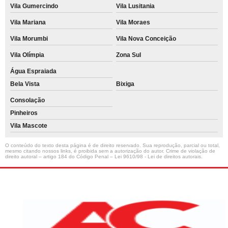
Vila Gumercindo
Vila Lusitania
Vila Mariana
Vila Moraes
Vila Morumbi
Vila Nova Conceição
Vila Olímpia
Zona Sul
Água Espraiada
Bela Vista
Bixiga
Consolação
Pinheiros
Vila Mascote
O conteúdo do texto desta página é de direito reservado. Sua reprodução, parcial ou total,
mesmo citando nossos links, é proibida sem a autorização do autor. Crime de violação de
direito autoral – artigo 184 do Código Penal –
Lei 9610/98 - Lei de direitos autorais
.