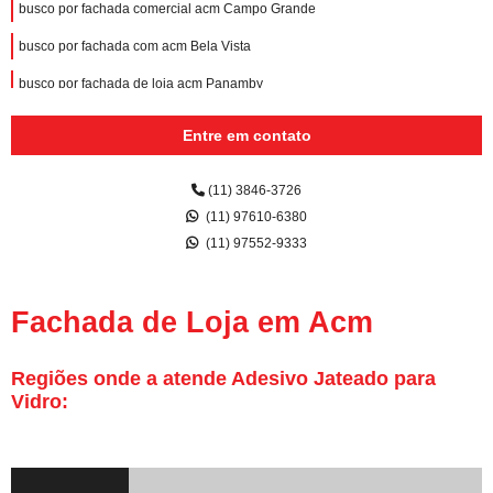
busco por fachada comercial acm Campo Grande
busco por fachada com acm Bela Vista
busco por fachada de loja acm Panamby
fachada de loja em acm Vila Lusitania
Entre em contato
fachadas acm vazado orçar Jabaquara
(11) 3846-3726
fachada em acm com led Aeroporto
(11) 97610-6380
fachada com acm Jardim Paulista
(11) 97552-9333
busco por fachada acm Vila Lusitania
fachada acm letra caixa orçar Cursino
Fachada de Loja em Acm
busco por fachada acm letra caixa Vila Mascote
Regiões onde a atende Adesivo Jateado para
procuro por fachada acm letra caixa Cidade Monções
Vidro:
fachada acm orçar Consolação
busco por fachada de loja em acm Faria Lima