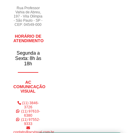
fachada comercial acm Jardim Paulistano
Rua Professor
Vahia de Abreu,
fachada de loja em acm Bosque da Saúde
197 - Vila Olímpia
- São Paulo - SP -
CEP: 04549-000
fachada de acm Brooklin
procuro por fachada de acm Jardim da Saúde
HORÁRIO DE
ATENDIMENTO
busco por fachada acm vazado Jardim América
Segunda a
procuro por fachada de loja em acm Socorro
Sexta: 8h às
18h
fachadas acm vazado orçar Cupecê
fachada acm vazado orçar Jardim da Saúde
AC
busco por fachada em acm com led Jardim América
COMUNICAÇÃO
VISUAL
fachada de loja em acm orçar Indianapolis
(11) 3846-
busco por fachada com acm Vila Alexandria
3726
(11) 97610-
6380
busco por fachada comercial acm Cidade Ademar
(11) 97552-
9333
contato@acvisual.com.br