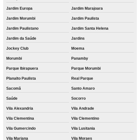
Jardim Europa
Jardim Marajoara
acm fachada Interlagos
Jardim Morumbi
Jardim Paulista
fachada acm letra caixa Vila Lusitania
Jardim Paulistano
Jardim Santa Helena
fachada acm Vila Nova Conceição
Jardim da Saúde
Jardins
procuro por acm fachada Moema
Jockey Club
Moema
fachada de loja acm orçar Ipiranga
Morumbi
Panamby
busco por fachada acm letra caixa Vila Gumercindo
Parque Ibirapuera
Parque Morumbi
procuro por fachada de loja acm Campo Belo
Planalto Paulista
Real Parque
fachada de loja acm Parque Morumbi
Sacomã
Santo Amaro
fachada de loja acm orçar Vila Mariana
Saúde
Socorro
busco por fachada de loja acm Real Parque
Vila Alexandria
Vila Andrade
busco por fachada acm Faria Lima
Vila Clementina
Vila Clementino
procuro por fachada de acm Cidade Jardim
Vila Gumercindo
Vila Lusitania
busco por fachada acm vazado Parque Morumbi
Vila Mariana
Vila Moraes