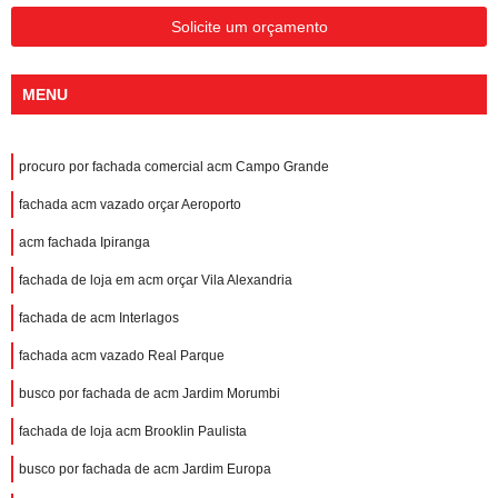
Solicite um orçamento
MENU
procuro por fachada comercial acm Campo Grande
fachada acm vazado orçar Aeroporto
acm fachada Ipiranga
fachada de loja em acm orçar Vila Alexandria
fachada de acm Interlagos
fachada acm vazado Real Parque
busco por fachada de acm Jardim Morumbi
fachada de loja acm Brooklin Paulista
busco por fachada de acm Jardim Europa