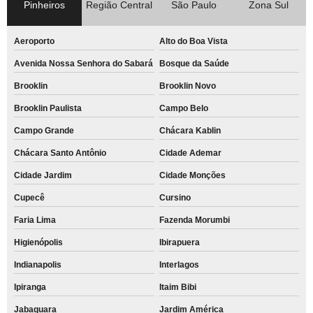
busco por fachada de loja em acm Alto do Boa Vista
Pinheiros
Região Central
São Paulo
Zona Sul
fachada acm vazado Jockey Club
Aeroporto
Alto do Boa Vista
fachada acm Fazenda Morumbi
Avenida Nossa Senhora do Sabará
Bosque da Saúde
fachada comercial acm Moema
Brooklin
Brooklin Novo
fachada em acm com led Vila Andrade
Brooklin Paulista
Campo Belo
procuro por fachada de loja acm Vila Clementino
Campo Grande
Chácara Kablin
procuro por acm fachada Zona Sul
Chácara Santo Antônio
Cidade Ademar
fachada acm letra caixa orçar Jardim América
Cidade Jardim
Cidade Monções
procuro por fachada em acm com led Bosque da Saúde
Cupecê
Cursino
procuro por fachada acm letra caixa Ibirapuera
Faria Lima
Fazenda Morumbi
fachada com acm orçar Campo Belo
Higienópolis
Ibirapuera
procuro por fachada com acm Parque Morumbi
Indianapolis
Interlagos
procuro por fachada comercial acm Sacomã
Ipiranga
Itaim Bibi
Jabaquara
Jardim América
procuro por fachada acm vazado Bixiga