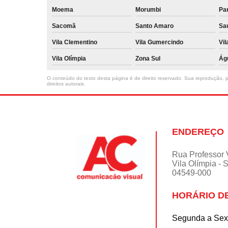
Moema
Morumbi
Pa
Sacomã
Santo Amaro
Sa
Vila Clementino
Vila Gumercindo
Vil
Vila Olímpia
Zona Sul
Ág
O conteúdo do texto desta página é de direito reservado. Sua reprodução, pa
direitos autorais
.
ENDEREÇO
Rua Professor 
Vila Olímpia - 
04549-000
HORÁRIO D
Segunda a Sext