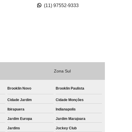
(11) 97552-9333
busco por fachada comercial acm Bixiga
busco por fachada de acm Ipiranga
fachada de loja em acm Parque Ibirapuera
busco por fachada acm vazado Avenida Nossa Senhora
do Sabará
fachada de loja acm orçar Chácara Santo Antônio
busco por acm fachada Bosque da Saúde
Zona Sul
fachada acm vazado Brooklin Novo
Brooklin Novo
Brooklin Paulista
acm fachada Bela Vista
Cidade Jardim
Cidade Monções
busco por fachada comercial acm Vila Clementina
Ibirapuera
Indianapolis
fachada de loja acm Brooklin Novo
Jardim Europa
Jardim Marajoara
fachada acm letra caixa orçar Chácara Kablin
Jardins
Jockey Club