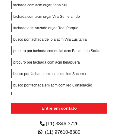
fachada com acm orçar Zona Sul
fachada com acm orçar Vila Gumercindo
fachada acm vazado orçar Real Parque
busco por fachada de loja acm Vila Lusitania
procuro por fachada comercial acm Bosque da Saúde
procuro por fachada com acm Ibirapuera
busco por fachada em acm com led Sacomã
busco por fachada em acm com led Consolação
fachada em acm com led Cidade Jardim
Entre em contato
busco por fachada com acm Vila Clementino
procuro por fachada acm Itaim Bibi
(11) 3846-3726
procuro por fachada acm Cidade Ademar
(11) 97610-6380