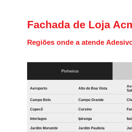
Fachada de Loja Ac
Regiões onde a atende Adesivo
Pinheiros
Av
Aeroporto
Alto do Boa Vista
Sa
Campo Belo
Campo Grande
Ch
Cupecê
Cursino
Far
Interlagos
Ipiranga
Ita
Jardim Morumbi
Jardim Paulista
Jar