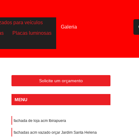
zados para veículos
Galeria
as
Placas luminosas
Solicite um orçamento
MENU
fachada de loja acm Ibirapuera
fachadas acm vazado orçar Jardim Santa Helena