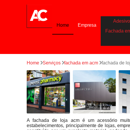
Adesivo
Home
Empresa
Fachada e
Home
Serviços
fachada em acm
fachada de lo
A fachada de loja acm é um acessório muito
estabelecimentos, principalmente de lojas, empr