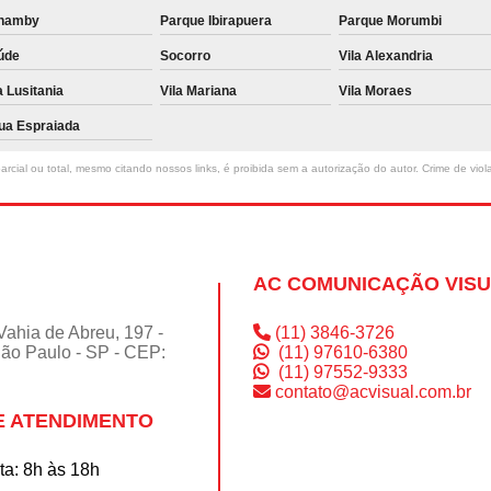
namby
Parque Ibirapuera
Parque Morumbi
úde
Socorro
Vila Alexandria
a Lusitania
Vila Mariana
Vila Moraes
ua Espraiada
rcial ou total, mesmo citando nossos links, é proibida sem a autorização do autor. Crime de viol
AC COMUNICAÇÃO VIS
Vahia de Abreu, 197 -
(11) 3846-3726
São Paulo - SP - CEP:
(11) 97610-6380
(11) 97552-9333
contato@acvisual.com.br
E ATENDIMENTO
a: 8h às 18h