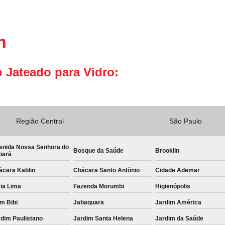
m
 Jateado para Vidro:
Região Central
São Paulo
enida Nossa Senhora do
Bosque da Saúde
Brooklin
bará
ácara Kablin
Chácara Santo Antônio
Cidade Ademar
ia Lima
Fazenda Morumbi
Higienópolis
im Bibi
Jabaquara
Jardim América
dim Paulistano
Jardim Santa Helena
Jardim da Saúde