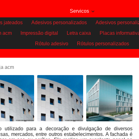
Servicos
s jateados
Adesivos personalizados
Adesivos personali
m acm
Impressão digital
Letra caixa
Placas informativ
Rótulo adesivo
Rótulos personalizados
ja acm
 utilizado para a decoração e divulgação de diversos
esas, mercados, entre outros estabelecimentos. A fachada é