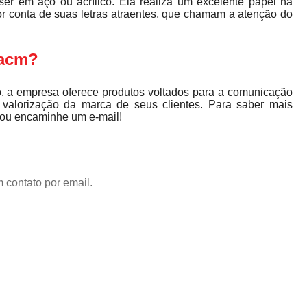
ser em aço ou acrílico. Ela realiza um excelente papel na
r conta de suas letras atraentes, que chamam a atenção do
 acm?
 a empresa oferece produtos voltados para a comunicação
e valorização da marca de seus clientes. Para saber mais
á ou encaminhe um e-mail!
 contato por email.