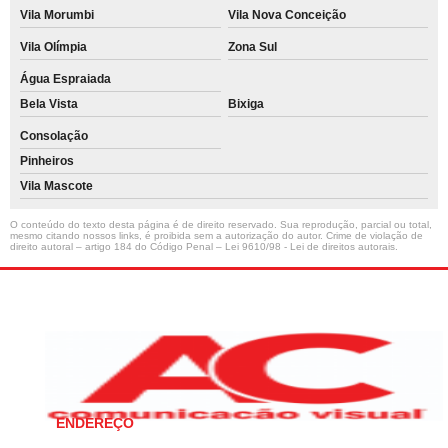
Vila Morumbi
Vila Nova Conceição
Vila Olímpia
Zona Sul
Água Espraiada
Bela Vista
Bixiga
Consolação
Pinheiros
Vila Mascote
O conteúdo do texto desta página é de direito reservado. Sua reprodução, parcial ou total,
mesmo citando nossos links, é proibida sem a autorização do autor. Crime de violação de
direito autoral – artigo 184 do Código Penal –
Lei 9610/98 - Lei de direitos autorais
.
ENDEREÇO