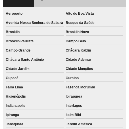
Aeroporto
Alto do Boa Vista
Avenida Nossa Senhora do Sabará
Bosque da Saúde
Brooklin
Brooklin Novo
Brooklin Paulista
Campo Belo
Campo Grande
Chácara Kablin
Chácara Santo Antônio
Cidade Ademar
Cidade Jardim
Cidade Monções
Cupecê
Cursino
Faria Lima
Fazenda Morumbi
Higienópolis
Ibirapuera
Indianapolis
Interlagos
Ipiranga
Itaim Bibi
Jabaquara
Jardim América