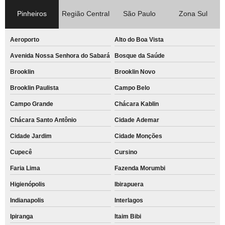
Pinheiros
Região Central
São Paulo
Zona Sul
Aeroporto
Alto do Boa Vista
Avenida Nossa Senhora do Sabará
Bosque da Saúde
Brooklin
Brooklin Novo
Brooklin Paulista
Campo Belo
Campo Grande
Chácara Kablin
Chácara Santo Antônio
Cidade Ademar
Cidade Jardim
Cidade Monções
Cupecê
Cursino
Faria Lima
Fazenda Morumbi
Higienópolis
Ibirapuera
Indianapolis
Interlagos
Ipiranga
Itaim Bibi