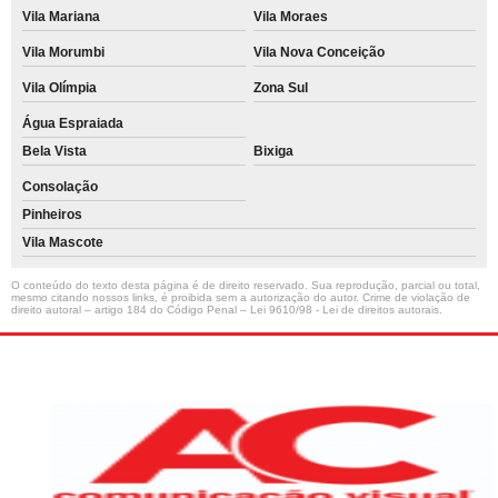
Vila Mariana
Vila Moraes
Vila Morumbi
Vila Nova Conceição
Vila Olímpia
Zona Sul
Água Espraiada
Bela Vista
Bixiga
Consolação
Pinheiros
Vila Mascote
O conteúdo do texto desta página é de direito reservado. Sua reprodução, parcial ou total,
mesmo citando nossos links, é proibida sem a autorização do autor. Crime de violação de
direito autoral – artigo 184 do Código Penal –
Lei 9610/98 - Lei de direitos autorais
.