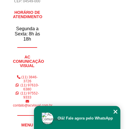
CEP: 04549-000
HORÁRIO DE
ATENDIMENTO
Segunda a
Sexta: 8h às
18h
AC
COMUNICAÇÃO
VISUAL
(11) 3846-
3726
(11) 97610-
6380
(11) 97552-
9333
contato@acvisual.com.br
Olá! Fale agora pelo WhatsApp
MENU