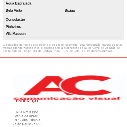
Água Espraiada
Bela Vista
Bixiga
Consolação
Pinheiros
Vila Mascote
O conteúdo do texto desta página é de direito reservado. Sua reprodução, parcial ou total,
mesmo citando nossos links, é proibida sem a autorização do autor. Crime de violação de
direito autoral – artigo 184 do Código Penal –
Lei 9610/98 - Lei de direitos autorais
.
ENDEREÇO
Rua Professor
Vahia de Abreu,
197 - Vila Olímpia
- São Paulo - SP -