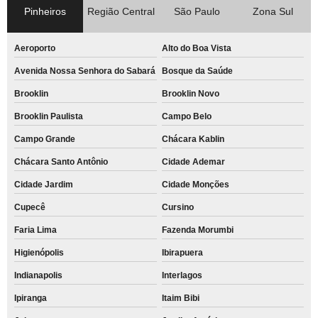
Pinheiros
Região Central
São Paulo
Zona Sul
Aeroporto
Alto do Boa Vista
Avenida Nossa Senhora do Sabará
Bosque da Saúde
Brooklin
Brooklin Novo
Brooklin Paulista
Campo Belo
Campo Grande
Chácara Kablin
Chácara Santo Antônio
Cidade Ademar
Cidade Jardim
Cidade Monções
Cupecê
Cursino
Faria Lima
Fazenda Morumbi
Higienópolis
Ibirapuera
Indianapolis
Interlagos
Ipiranga
Itaim Bibi