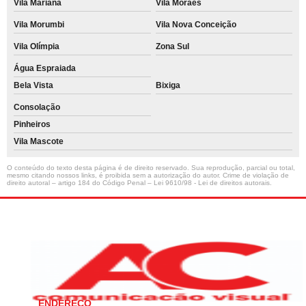
Vila Mariana
Vila Moraes
Vila Morumbi
Vila Nova Conceição
Vila Olímpia
Zona Sul
Água Espraiada
Bela Vista
Bixiga
Consolação
Pinheiros
Vila Mascote
O conteúdo do texto desta página é de direito reservado. Sua reprodução, parcial ou total,
mesmo citando nossos links, é proibida sem a autorização do autor. Crime de violação de
direito autoral – artigo 184 do Código Penal –
Lei 9610/98 - Lei de direitos autorais
.
ENDEREÇO