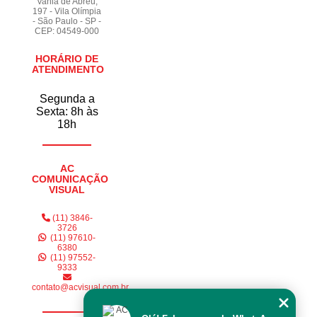
Vahia de Abreu,
197 - Vila Olímpia
- São Paulo - SP -
CEP: 04549-000
HORÁRIO DE
ATENDIMENTO
Segunda a
Sexta: 8h às
18h
AC
COMUNICAÇÃO
VISUAL
(11) 3846-
3726
(11) 97610-
6380
(11) 97552-
9333
contato@acvisual.com.br