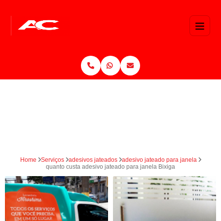
Home
Serviços
adesivos jateados
adesivo jateado para janela
quanto custa adesivo jateado para janela Bixiga