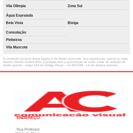
Vila Olímpia
Zona Sul
Água Espraiada
Bela Vista
Bixiga
Consolação
Pinheiros
Vila Mascote
O conteúdo do texto desta página é de direito reservado. Sua reprodução, parcial ou total,
mesmo citando nossos links, é proibida sem a autorização do autor. Crime de violação de
direito autoral – artigo 184 do Código Penal –
Lei 9610/98 - Lei de direitos autorais
.
ENDEREÇO
Rua Professor