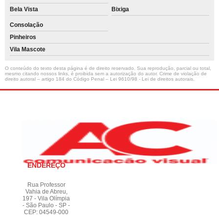
Bela Vista
Bixiga
Consolação
Pinheiros
Vila Mascote
O conteúdo do texto desta página é de direito reservado. Sua reprodução, parcial ou total,
mesmo citando nossos links, é proibida sem a autorização do autor. Crime de violação de
direito autoral – artigo 184 do Código Penal –
Lei 9610/98 - Lei de direitos autorais
.
ENDEREÇO
Rua Professor
Vahia de Abreu,
197 - Vila Olímpia
- São Paulo - SP -
CEP: 04549-000