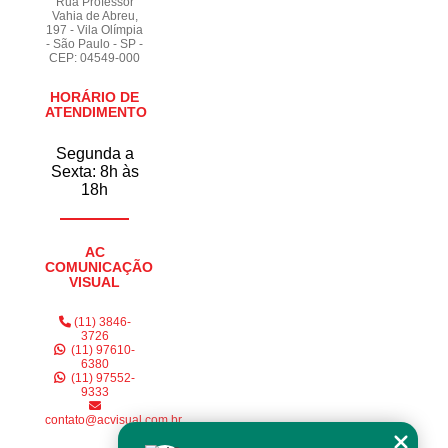
Rua Professor
Vahia de Abreu,
197 - Vila Olímpia
- São Paulo - SP -
CEP: 04549-000
HORÁRIO DE
ATENDIMENTO
Segunda a
Sexta: 8h às
18h
AC
COMUNICAÇÃO
VISUAL
(11) 3846-
3726
(11) 97610-
6380
(11) 97552-
9333
contato@acvisual.com.br