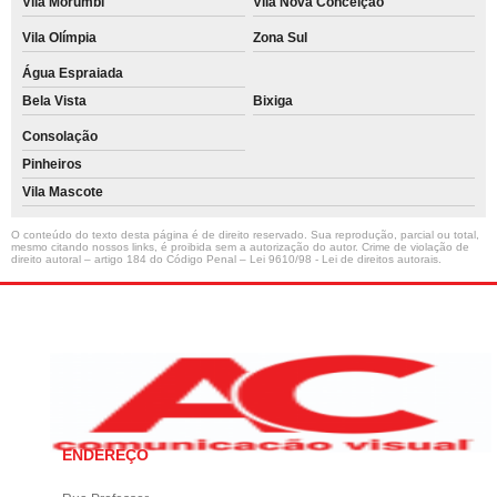
Vila Morumbi
Vila Nova Conceição
Vila Olímpia
Zona Sul
Água Espraiada
Bela Vista
Bixiga
Consolação
Pinheiros
Vila Mascote
O conteúdo do texto desta página é de direito reservado. Sua reprodução, parcial ou total,
mesmo citando nossos links, é proibida sem a autorização do autor. Crime de violação de
direito autoral – artigo 184 do Código Penal –
Lei 9610/98 - Lei de direitos autorais
.
ENDEREÇO