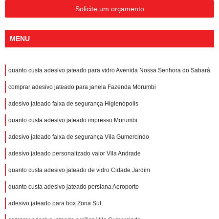
Solicite um orçamento
MENU
quanto custa adesivo jateado para vidro Avenida Nossa Senhora do Sabará
comprar adesivo jateado para janela Fazenda Morumbi
adesivo jateado faixa de segurança Higienópolis
quanto custa adesivo jateado impresso Morumbi
adesivo jateado faixa de segurança Vila Gumercindo
adesivo jateado personalizado valor Vila Andrade
quanto custa adesivo jateado de vidro Cidade Jardim
quanto custa adesivo jateado persiana Aeroporto
adesivo jateado para box Zona Sul