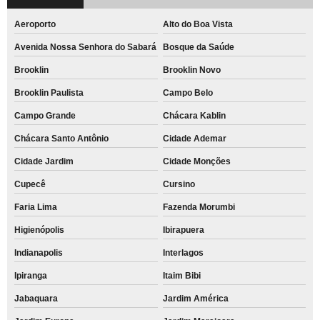
Aeroporto
Alto do Boa Vista
Avenida Nossa Senhora do Sabará
Bosque da Saúde
Brooklin
Brooklin Novo
Brooklin Paulista
Campo Belo
Campo Grande
Chácara Kablin
Chácara Santo Antônio
Cidade Ademar
Cidade Jardim
Cidade Monções
Cupecê
Cursino
Faria Lima
Fazenda Morumbi
Higienópolis
Ibirapuera
Indianapolis
Interlagos
Ipiranga
Itaim Bibi
Jabaquara
Jardim América