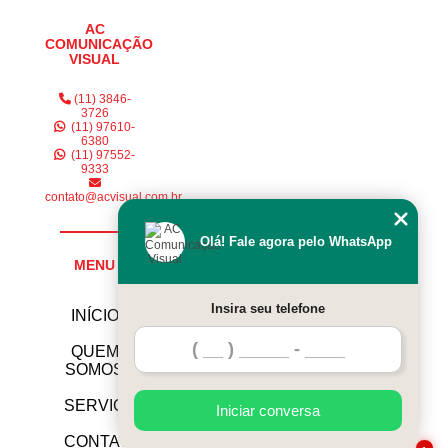
AC
COMUNICAÇÃO
VISUAL
(11) 3846-
3726
(11) 97610-
6380
(11) 97552-
9333
contato@acvisual.com.br
Olá! Fale agora pelo WhatsApp
MENU
Insira seu telefone
INÍCIO
QUEM
SOMOS
SERVIÇOS
Iniciar conversa
CONTATO