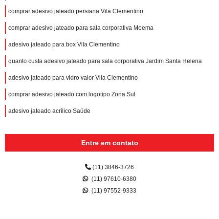
comprar adesivo jateado persiana Vila Clementino
comprar adesivo jateado para sala corporativa Moema
adesivo jateado para box Vila Clementino
quanto custa adesivo jateado para sala corporativa Jardim Santa Helena
adesivo jateado para vidro valor Vila Clementino
comprar adesivo jateado com logotipo Zona Sul
adesivo jateado acrílico Saúde
Entre em contato
(11) 3846-3726
(11) 97610-6380
(11) 97552-9333