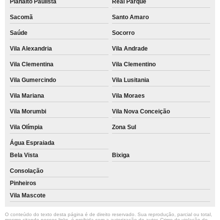
Planalto Paulista
Real Parque
Sacomã
Santo Amaro
Saúde
Socorro
Vila Alexandria
Vila Andrade
Vila Clementina
Vila Clementino
Vila Gumercindo
Vila Lusitania
Vila Mariana
Vila Moraes
Vila Morumbi
Vila Nova Conceição
Vila Olímpia
Zona Sul
Água Espraiada
Bela Vista
Bixiga
Consolação
Pinheiros
Vila Mascote
O conteúdo do texto desta página é de direito reservado. Sua reprodução, parcial ou total,
mesmo citando nossos links, é proibida sem a autorização do autor. Crime de violação de