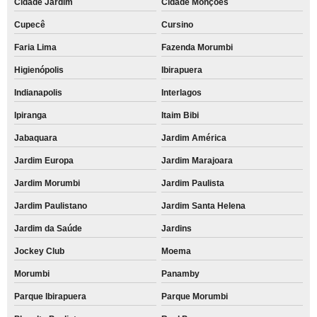
Cidade Jardim
Cidade Monções
Cupecê
Cursino
Faria Lima
Fazenda Morumbi
Higienópolis
Ibirapuera
Indianapolis
Interlagos
Ipiranga
Itaim Bibi
Jabaquara
Jardim América
Jardim Europa
Jardim Marajoara
Jardim Morumbi
Jardim Paulista
Jardim Paulistano
Jardim Santa Helena
Jardim da Saúde
Jardins
Jockey Club
Moema
Morumbi
Panamby
Parque Ibirapuera
Parque Morumbi